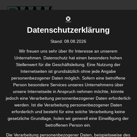
Skip
to
content
Datenschutzerklärung
Stand: 08.08.2026
Der Weg zum
Wir freuen uns sehr über Ihr Interesse an unserem
Unternehmen. Datenschutz hat einen besonders hohen
Erfolg (Best
Stellenwert für die Geschäftsleitung. Eine Nutzung der
Internetseiten ist grundsätzlich ohne jede Angabe
Practices)
personenbezogener Daten möglich. Sofern eine betroffene
Person besondere Services unseres Unternehmens über
unsere Internetseite in Anspruch nehmen möchte, könnte
jedoch eine Verarbeitung personenbezogener Daten erforderlich
Agil in die Digitale Transformation mit der
werden. Ist die Verarbeitung personenbezogener Daten
richtigen Weichenstellung von Peopleware
erforderlich und besteht für eine solche Verarbeitung keine
Wendelgass
gesetzliche Grundlage, holen wir generell eine Einwilligung der
betroffenen Person ein.
Die Verarbeitung personenbezogener Daten, beispielsweise des