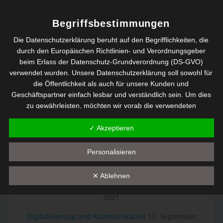
Begriffsbestimmungen
Die Datenschutzerklärung beruht auf den Begrifflichkeiten, die
durch den Europäischen Richtlinien- und Verordnungsgeber
beim Erlass der Datenschutz-Grundverordnung (DS-GVO)
verwendet wurden. Unsere Datenschutzerklärung soll sowohl für
00:00
05:47
die Öffentlichkeit als auch für unsere Kunden und
Geschäftspartner einfach lesbar und verständlich sein. Um dies
zu gewährleisten, möchten wir vorab die verwendeten
NEUESTE BEITRÄGE
Begrifflichkeiten erläutern.
✓ Akzeptieren
Wir verwenden in dieser Datenschutzerklärung unter anderem
Digital Leadership – Manage the System not the People
die folgenden Begriffe:
4. November 2021
Personalisieren
a) personenbezogene Daten
Effektiv oder Effizient?
31. Oktober 2021
✕ Ablehnen
Personenbezogene Daten sind alle Informationen, die sich
Im Podcast: Wertschätzung und Motivation
6. Oktober
auf eine identifizierte oder identifizierbare natürliche Person
2021
(im Folgenden "betroffene Person") beziehen. Als
identifizierbar wird eine natürliche Person angesehen, die
Digitalisierung und Kommunikation
17. September