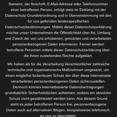
Namens, der Anschrift, E-Mail-Adresse oder Telefonnummer
Lackmustest
einer betroffenen Person, erfolgt stets im Einklang mit der
Ist Ihre Organisation effektiv aufgestellt? Haben Sie die
Datenschutz-Grundverordnung und in Übereinstimmung mit den
Weichen richtig gestellt, um die digitale Transformation
für uns geltenden landesspezifischen
erfolgreich zu meistern? Wie sieht es in Ihrer
Datenschutzbestimmungen. Mittels dieser Datenschutzerklärung
Organisation aus? Hier können Sie den Lackmustest
möchte unser Unternehmen die Öffentlichkeit über Art, Umfang
machen. Beantworten Sie sich selbst die folgenden
und Zweck der von uns erhobenen, genutzten und verarbeiteten
Fragen und zählen Sie die „Ja’s“ um sich selbst ein Bild zu
personenbezogenen Daten informieren. Ferner werden
machen: Ist Erfahrung ihr wichtigster Wert?…
betroffene Personen mittels dieser Datenschutzerklärung über
die ihnen zustehenden Rechte aufgeklärt.
Read more
Wir haben als für die Verarbeitung Verantwortlicher zahlreiche
technische und organisatorische Maßnahmen umgesetzt, um
einen möglichst lückenlosen Schutz der über diese Internetseite
verarbeiteten personenbezogenen Daten sicherzustellen.
Dennoch können Internetbasierte Datenübertragungen
Search
grundsätzlich Sicherheitslücken aufweisen, sodass ein absoluter
for:
Schutz nicht gewährleistet werden kann. Aus diesem Grund
steht es jeder betroffenen Person frei, personenbezogene
Video-
Daten auch auf alternativen Wegen, beispielsweise telefonisch,
Player
an uns zu übermitteln.