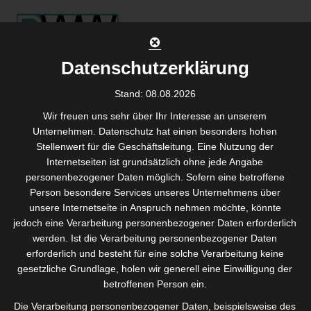
Skip
to
content
Datenschutzerklärung
Stand: 08.08.2026
Monat:
März
Wir freuen uns sehr über Ihr Interesse an unserem
Unternehmen. Datenschutz hat einen besonders hohen
2021
Stellenwert für die Geschäftsleitung. Eine Nutzung der
Internetseiten ist grundsätzlich ohne jede Angabe
personenbezogener Daten möglich. Sofern eine betroffene
Agil in die Digitale Transformation mit der
Person besondere Services unseres Unternehmens über
richtigen Weichenstellung von Peopleware
unsere Internetseite in Anspruch nehmen möchte, könnte
Wendelgass
jedoch eine Verarbeitung personenbezogener Daten erforderlich
werden. Ist die Verarbeitung personenbezogener Daten
erforderlich und besteht für eine solche Verarbeitung keine
gesetzliche Grundlage, holen wir generell eine Einwilligung der
betroffenen Person ein.
Die Verarbeitung personenbezogener Daten, beispielsweise des
Bereit für die Digitalisierung – Ein