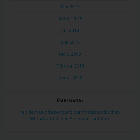
Mai 2019
Zahlreiche Internetseiten und Server verwenden Cookies. Viele
Cookies enthalten eine sogenannte Cookie-ID. Eine Cookie-ID
Januar 2019
ist eine eindeutige Kennung des Cookies. Sie besteht aus einer
Zeichenfolge, durch welche Internetseiten und Server dem
Juli 2018
konkreten Internetbrowser zugeordnet werden können, in dem
Mai 2018
das Cookie gespeichert wurde. Dies ermöglicht es den
besuchten Internetseiten und Servern, den individuellen
März 2018
Browser der betroffenen Person von anderen Internetbrowsern,
die andere Cookies enthalten, zu unterscheiden. Ein bestimmter
Februar 2018
Internetbrowser kann über die eindeutige Cookie-ID
Januar 2018
wiedererkannt und identifiziert werden.
Durch den Einsatz von Cookies kann den Nutzern dieser
Internetseite nutzerfreundlichere Services bereitstellen, die ohne
ÜBRIGENS:
die Cookie-Setzung nicht möglich wären.
Mittels eines Cookies können die Informationen und Angebote
Mit dem Bundesverband der mittelständischen
auf unserer Internetseite im Sinne des Benutzers optimiert
Wirtschaft bleiben Sie immer auf Kurs
werden. Cookies ermöglichen uns, wie bereits erwähnt, die
Benutzer unserer Internetseite wiederzuerkennen. Zweck dieser
Wiedererkennung ist es, den Nutzern die Verwendung unserer