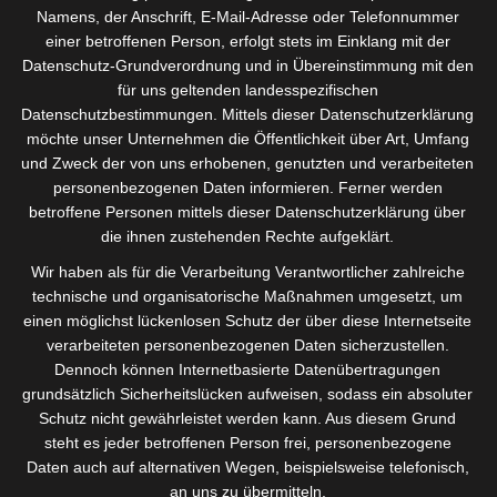
Namens, der Anschrift, E-Mail-Adresse oder Telefonnummer
einer betroffenen Person, erfolgt stets im Einklang mit der
Datenschutz-Grundverordnung und in Übereinstimmung mit den
Im Podcast:
für uns geltenden landesspezifischen
Datenschutzbestimmungen. Mittels dieser Datenschutzerklärung
Wertschätzung
möchte unser Unternehmen die Öffentlichkeit über Art, Umfang
und Zweck der von uns erhobenen, genutzten und verarbeiteten
personenbezogenen Daten informieren. Ferner werden
und Motivation
betroffene Personen mittels dieser Datenschutzerklärung über
die ihnen zustehenden Rechte aufgeklärt.
Wir haben als für die Verarbeitung Verantwortlicher zahlreiche
Wie lassen sich Kunden motivieren von uns zu kaufen?
technische und organisatorische Maßnahmen umgesetzt, um
einen möglichst lückenlosen Schutz der über diese Internetseite
Wie motivieren wir Mitarbeiter für das nächste Projekt?
verarbeiteten personenbezogenen Daten sicherzustellen.
Wie motiviere ich meinen Chef, mir eine interessante
Dennoch können Internetbasierte Datenübertragungen
Aufgabe zu überlassen?
grundsätzlich Sicherheitslücken aufweisen, sodass ein absoluter
Schutz nicht gewährleistet werden kann. Aus diesem Grund
Wie motiviere ich die Kollegen in der Nachbarabteilung,
steht es jeder betroffenen Person frei, personenbezogene
mich zu unterstützen?
Daten auch auf alternativen Wegen, beispielsweise telefonisch,
an uns zu übermitteln.