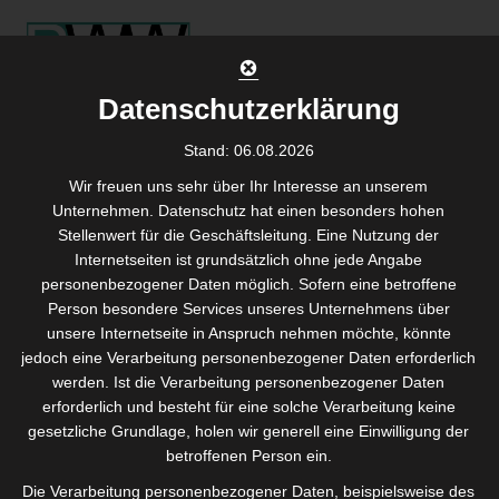
Skip
to
content
Datenschutzerklärung
Stand: 06.08.2026
Im Podcast:
Wir freuen uns sehr über Ihr Interesse an unserem
Unternehmen. Datenschutz hat einen besonders hohen
Wertschätzung
Stellenwert für die Geschäftsleitung. Eine Nutzung der
Internetseiten ist grundsätzlich ohne jede Angabe
und Motivation
personenbezogener Daten möglich. Sofern eine betroffene
Person besondere Services unseres Unternehmens über
unsere Internetseite in Anspruch nehmen möchte, könnte
jedoch eine Verarbeitung personenbezogener Daten erforderlich
Agil in die Digitale Transformation mit der
werden. Ist die Verarbeitung personenbezogener Daten
richtigen Weichenstellung von Peopleware
erforderlich und besteht für eine solche Verarbeitung keine
Wendelgass
gesetzliche Grundlage, holen wir generell eine Einwilligung der
betroffenen Person ein.
Die Verarbeitung personenbezogener Daten, beispielsweise des