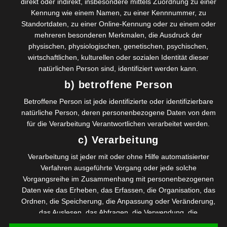
direkt oder indirekt, insbesondere mittels Zuordnung zu einer
Darüber rede ich in der aktuellen Folge meines Podcast:.
Kennung wie einem Namen, zu einer Kennnummer, zu
Ich gehe dabei auch auf die Methode Moving Motivators
Standortdaten, zu einer Online-Kennung oder zu einem oder
von Jurgen Appelo und die drauf basierende Software
mehreren besonderen Merkmalen, die Ausdruck der
Moving Motivators ein.
physischen, physiologischen, genetischen, psychischen,
Den gesamten Podcast können Sie
hier
abonnieren
wirtschaftlichen, kulturellen oder sozialen Identität dieser
natürlichen Person sind, identifiziert werden kann.
Zusätzliche Infos zum Podcast finden Sie hier:
b) betroffene Person
Moving Motivators Methode:
https://management30.com
Betroffene Person ist jede identifizierte oder identifizierbare
MovingMotivators
natürliche Person, deren personenbezogene Daten von dem
Software:
https://raci.academy/wertschaetzung-und-
für die Verarbeitung Verantwortlichen verarbeitet werden.
motivation/
c) Verarbeitung
Terminvereinbarung:
https://wendelgass.com/kennenler
Verarbeitung ist jeder mit oder ohne Hilfe automatisierter
nen-via-zoom/
Verfahren ausgeführte Vorgang oder jede solche
Vorgangsreihe im Zusammenhang mit personenbezogenen
Daten wie das Erheben, das Erfassen, die Organisation, das
Ordnen, die Speicherung, die Anpassung oder Veränderung,
Beitragsnavigation
das Auslesen, das Abfragen, die Verwendung, die
Previous
Previous:
Next
Offenlegung durch Übermittlung, Verbreitung oder eine
Next:
Effektiv oder