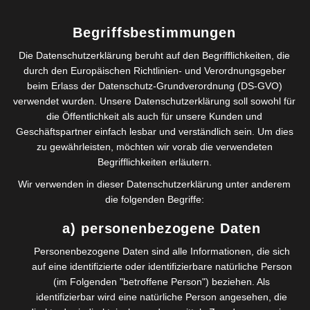
Was haben Wertschätzung und Motivation miteinander
zu tun?
Begriffsbestimmungen
in der letzten Folge haben wir über das Leitbild, Werte
und Wertschätzung gesprochen. Letztere haben wir
Die Datenschutzerklärung beruht auf den Begrifflichkeiten, die
definiert als die positive Wahrnehmung von Werten und
durch den Europäischen Richtlinien- und Verordnungsgeber
Stärken von Kollegen, Partnern, Kunden, Mitarbeitern…
beim Erlass der Datenschutz-Grundverordnung (DS-GVO)
verwendet wurden. Unsere Datenschutzerklärung soll sowohl für
Was motiviert Menschen zu einer effektiven
die Öffentlichkeit als auch für unsere Kunden und
Zusammenarbeit?
Geschäftspartner einfach lesbar und verständlich sein. Um dies
zu gewährleisten, möchten wir vorab die verwendeten
Begrifflichkeiten erläutern.
Wir verwenden in dieser Datenschutzerklärung unter anderem
die folgenden Begriffe:
a) personenbezogene Daten
Personenbezogene Daten sind alle Informationen, die sich
auf eine identifizierte oder identifizierbare natürliche Person
(im Folgenden "betroffene Person") beziehen. Als
identifizierbar wird eine natürliche Person angesehen, die