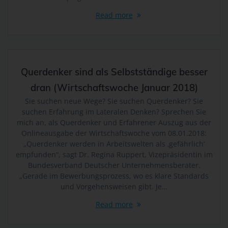
Empfänger.
Read more
j) Dritter
Dritter ist eine natürliche oder juristische Person, Behörde,
Einrichtung oder andere Stelle außer der betroffenen
Person, dem Verantwortlichen, dem Auftragsverarbeiter und
Querdenker sind als Selbstständige besser
den Personen, die unter der unmittelbaren Verantwortung
des Verantwortlichen oder des Auftragsverarbeiters befugt
dran (Wirtschaftswoche Januar 2018)
sind, die personenbezogenen Daten zu verarbeiten.
Sie suchen neue Wege? Sie suchen Querdenker? Sie
k) Einwilligung
suchen Erfahrung im Lateralen Denken? Sprechen Sie
mich an, als Querdenker und Erfahrener Auszug aus der
Einwilligung ist jede von der betroffenen Person freiwillig für
Onlineausgabe der Wirtschaftswoche vom 08.01.2018:
den bestimmten Fall in informierter Weise und
„Querdenker werden in Arbeitswelten als ‚gefährlich‘
unmissverständlich abgegebene Willensbekundung in Form
empfunden“, sagt Dr. Regina Ruppert, Vizepräsidentin im
einer Erklärung oder einer sonstigen eindeutigen
Bundesverband Deutscher Unternehmensberater.
bestätigenden Handlung, mit der die betroffene Person zu
„Gerade im Bewerbungsprozess, wo es klare Standards
verstehen gibt, dass sie mit der Verarbeitung der sie
und Vorgehensweisen gibt. Je…
betreffenden personenbezogenen Daten einverstanden ist.
Read more