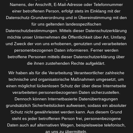
Namens, der Anschrift, E-Mail-Adresse oder Telefonnummer
Wem das Thema Personalentwicklung nur einfällt, wenn
einer betroffenen Person, erfolgt stets im Einklang mit der
es im Unternehmen klemmt, muss sich nicht wundern,
Datenschutz-Grundverordnung und in Übereinstimmung mit den
dass die besten Mitarbeiter das Unternehmen gerade in
für uns geltenden landesspezifischen
Zeiten des Fachkräftemangels verlassen. Führen Sie
Datenschutzbestimmungen. Mittels dieser Datenschutzerklärung
daher motivierend und mit klaren Zielen. Geben Sie
möchte unser Unternehmen die Öffentlichkeit über Art, Umfang
regelmäßig Feedback. Nutzen Sie die Innovationskraft
und Zweck der von uns erhobenen, genutzten und verarbeiteten
Ihrer Belegschaft. Übergeben Sie Verantwortung auch an
personenbezogenen Daten informieren. Ferner werden
Mitarbeiter außerhalb des Führungskreises. Wir…
betroffene Personen mittels dieser Datenschutzerklärung über
Read more
die ihnen zustehenden Rechte aufgeklärt.
Wir haben als für die Verarbeitung Verantwortlicher zahlreiche
technische und organisatorische Maßnahmen umgesetzt, um
einen möglichst lückenlosen Schutz der über diese Internetseite
verarbeiteten personenbezogenen Daten sicherzustellen.
Selbst-reflektierte Kommunikation – Wie
Dennoch können Internetbasierte Datenübertragungen
wirke ich als Chef?
grundsätzlich Sicherheitslücken aufweisen, sodass ein absoluter
In der Zusammenarbeit mit meinen Klienten kristallisiert
Schutz nicht gewährleistet werden kann. Aus diesem Grund
sich oft im ersten Anbahnungsgespräch ein
steht es jeder betroffenen Person frei, personenbezogene
Arbeitsthema heraus: die Kommunikation im
Daten auch auf alternativen Wegen, beispielsweise telefonisch,
Unternehmen. In Interviews mit Führungskräften und
an uns zu übermitteln.