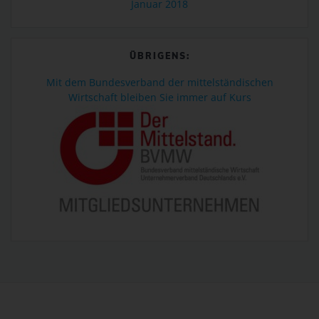
Januar 2018
Bei der Nutzung dieser allgemeinen Daten und Informationen
ziehen wird keine Rückschlüsse auf die betroffene Person.
Diese Informationen werden vielmehr benötigt, um (1) die
ÜBRIGENS:
Inhalte unserer Internetseite korrekt auszuliefern, (2) die Inhalte
unserer Internetseite sowie die Werbung für diese zu
Mit dem Bundesverband der mittelständischen
optimieren, (3) die dauerhafte Funktionsfähigkeit unserer
Wirtschaft bleiben Sie immer auf Kurs
informationstechnologischen Systeme und der Technik unserer
Internetseite zu gewährleisten sowie (4) um
Strafverfolgungsbehörden im Falle eines Cyberangriffes die zur
Strafverfolgung notwendigen Informationen bereitzustellen.
Diese anonym erhobenen Daten und Informationen werden
durch uns daher einerseits statistisch und ferner mit dem Ziel
ausgewertet, den Datenschutz und die Datensicherheit in
unserem Unternehmen zu erhöhen, um letztlich ein optimales
Schutzniveau für die von uns verarbeiteten personenbezogenen
Daten sicherzustellen. Die anonymen Daten der Server-Logfiles
werden getrennt von allen durch eine betroffene Person
angegebenen personenbezogenen Daten gespeichert.
Registrierung auf unserer Internetseite