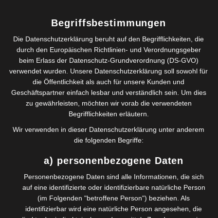
Mitarbeitern merke ich oft, dass beide Seiten sich
wünschen Kommunikation zu verbessern. Natürlich
Begriffsbestimmungen
reden wir deshalb über formelle oder informelle,
vertikale oder horizontale, schriftliche oder mündliche,
Die Datenschutzerklärung beruht auf den Begrifflichkeiten, die
interne oder externe Kommunikation. Bevor…
durch den Europäischen Richtlinien- und Verordnungsgeber
beim Erlass der Datenschutz-Grundverordnung (DS-GVO)
Read more
verwendet wurden. Unsere Datenschutzerklärung soll sowohl für
die Öffentlichkeit als auch für unsere Kunden und
Geschäftspartner einfach lesbar und verständlich sein. Um dies
zu gewährleisten, möchten wir vorab die verwendeten
Begrifflichkeiten erläutern.
Führung im Zeitalter der Digitalisierung –
Wir verwenden in dieser Datenschutzerklärung unter anderem
Neuer Wein in alten Schläuchen
die folgenden Begriffe:
Wenn Sie heute im Zusammenhang von zeitgemäßer
Führung häufig die Schlagwörter Digitalisierung oder
a) personenbezogene Daten
Agiles Management lesen, wird Ihnen meist alter Wein in
neuen Schläuchen verkauft. Gemeint ist dann oft
Personenbezogene Daten sind alle Informationen, die sich
effektive Führung. Effektive Führung ist jedoch schon seit
auf eine identifizierte oder identifizierbare natürliche Person
den frühen 60’er Jahren ein Thema in einer immer
(im Folgenden "betroffene Person") beziehen. Als
komplexer werdenden Arbeitswelt. Peter Drucker, ein
identifizierbar wird eine natürliche Person angesehen, die
amerikanischer Ökonom österreichischer Herkunft, war…