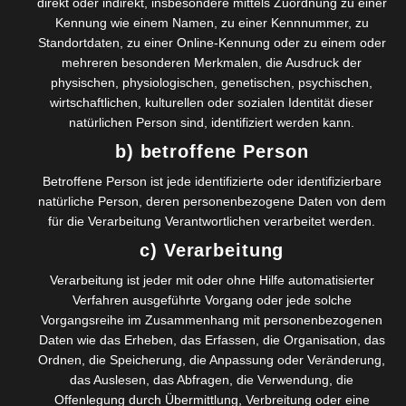
direkt oder indirekt, insbesondere mittels Zuordnung zu einer
Kennung wie einem Namen, zu einer Kennnummer, zu
Read more
Standortdaten, zu einer Online-Kennung oder zu einem oder
mehreren besonderen Merkmalen, die Ausdruck der
physischen, physiologischen, genetischen, psychischen,
wirtschaftlichen, kulturellen oder sozialen Identität dieser
natürlichen Person sind, identifiziert werden kann.
Gegen den Strom: Das Potenzial der
b) betroffene Person
Mitarbeiter besser ausschöpfen, statt nur der
Betroffene Person ist jede identifizierte oder identifizierbare
Finanzlogik zu folgen
natürliche Person, deren personenbezogene Daten von dem
Peter Drucker ist aktuell wie nie: Management muss eine
für die Verarbeitung Verantwortlichen verarbeitet werden.
Systematik entwickeln, die kollektive Leistung ermöglicht,
c) Verarbeitung
ohne die unternehmerische und kreative Ader des
Einzelnen zu schwächen. Heute stehen dafür Begriffe wie
Verarbeitung ist jeder mit oder ohne Hilfe automatisierter
Agiles Management und Digitalisierung. Damit ist
Verfahren ausgeführte Vorgang oder jede solche
gemeint, pragmatische Wege zu finden und den
Vorgangsreihe im Zusammenhang mit personenbezogenen
menschlichen Faktor wiederzubeleben. Möchten Sie das
Daten wie das Erheben, das Erfassen, die Organisation, das
Potenzial Ihres Unternehmens dabei ausschöpfen?
Ordnen, die Speicherung, die Anpassung oder Veränderung,
Kontaktieren…
das Auslesen, das Abfragen, die Verwendung, die
Read more
Offenlegung durch Übermittlung, Verbreitung oder eine