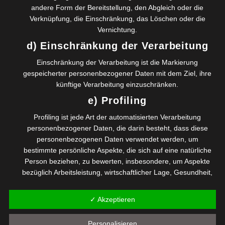
andere Form der Bereitstellung, den Abgleich oder die
Verknüpfung, die Einschränkung, das Löschen oder die
Vernichtung.
d) Einschränkung der Verarbeitung
Digitalisierung wird oft falsch verstanden !
Einschränkung der Verarbeitung ist die Markierung
Wer bei dem überall präsenten Schlagwort
gespeicherter personenbezogener Daten mit dem Ziel, ihre
Digitalisierung nur an Technik und digitale Prozesse auf
dem Weg zu immer höherer Effizienz denkt, hat die
künftige Verarbeitung einzuschränken.
Digitalisierung komplett missverstanden.
e) Profiling
Digitalisierung bedeutet in ihrem Kern eben keine reine
Technik – Revolution. Digitalisierung meint gerade nicht
Profiling ist jede Art der automatisierten Verarbeitung
die Macht der Maschinen und die Herrschaft der
personenbezogener Daten, die darin besteht, dass diese
Algorithmen. Digitalisierung bedeutet die Konzentration
personenbezogenen Daten verwendet werden, um
auf das Wesentliche, das…
bestimmte persönliche Aspekte, die sich auf eine natürliche
Person beziehen, zu bewerten, insbesondere, um Aspekte
Read more
bezüglich Arbeitsleistung, wirtschaftlicher Lage, Gesundheit,
persönlicher Vorlieben, Interessen, Zuverlässigkeit,
Verhalten, Aufenthaltsort oder Ortswechsel dieser natürlichen
✓ Akzeptieren
Person zu analysieren oder vorherzusagen.
f) Pseudonymisierung
SZ vom 8.2.2018: Kompetent wirkt, wer den
Personalisieren