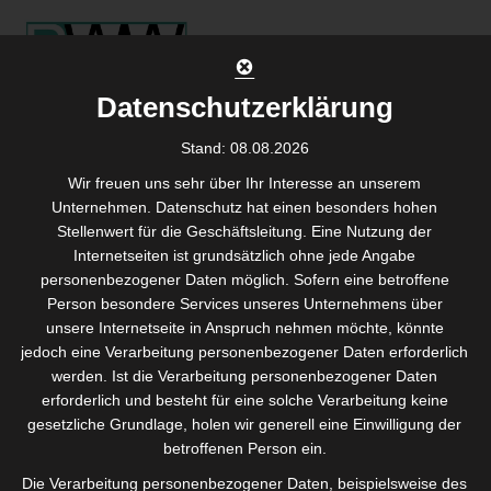
Skip
to
content
Datenschutzerklärung
Stand: 08.08.2026
Aktuelle Beiträge
Wir freuen uns sehr über Ihr Interesse an unserem
Unternehmen. Datenschutz hat einen besonders hohen
und Kommentare
Stellenwert für die Geschäftsleitung. Eine Nutzung der
Internetseiten ist grundsätzlich ohne jede Angabe
personenbezogener Daten möglich. Sofern eine betroffene
Agil in die Digitale Transformation mit der
Person besondere Services unseres Unternehmens über
richtigen Weichenstellung von Peopleware
unsere Internetseite in Anspruch nehmen möchte, könnte
Wendelgass
jedoch eine Verarbeitung personenbezogener Daten erforderlich
werden. Ist die Verarbeitung personenbezogener Daten
erforderlich und besteht für eine solche Verarbeitung keine
gesetzliche Grundlage, holen wir generell eine Einwilligung der
betroffenen Person ein.
Die Verarbeitung personenbezogener Daten, beispielsweise des
Wie Sie Ihre besten Mitarbeiter behalten