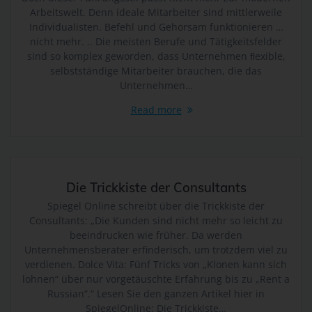
Arbeitswelt. Denn ideale Mitarbeiter sind mittlerweile
so kann der Verantwortliche beziehungsweise können die
Individualisten. Befehl und Gehorsam funktionieren …
bestimmten Kriterien seiner Benennung nach dem
nicht mehr. .. Die meisten Berufe und Tätigkeitsfelder
Unionsrecht oder dem Recht der Mitgliedstaaten vorgesehen
sind so komplex geworden, dass Unternehmen ﬂexible,
werden.
selbstständige Mitarbeiter brauchen, die das
h) Auftragsverarbeiter
Unternehmen…
Auftragsverarbeiter ist eine natürliche oder juristische
Read more
Person, Behörde, Einrichtung oder andere Stelle, die
personenbezogene Daten im Auftrag des Verantwortlichen
verarbeitet.
i) Empfänger
Die Trickkiste der Consultants
Empfänger ist eine natürliche oder juristische Person,
Spiegel Online schreibt über die Trickkiste der
Behörde, Einrichtung oder andere Stelle, der
Consultants: „Die Kunden sind nicht mehr so leicht zu
personenbezogene Daten offengelegt werden, unabhängig
beeindrucken wie früher. Da werden
davon, ob es sich bei ihr um einen Dritten handelt oder nicht.
Unternehmensberater erfinderisch, um trotzdem viel zu
Behörden, die im Rahmen eines bestimmten
verdienen. Dolce Vita: Fünf Tricks von „Klonen kann sich
Untersuchungsauftrags nach dem Unionsrecht oder dem
lohnen“ über nur vorgetäuschte Erfahrung bis zu „Rent a
Recht der Mitgliedstaaten möglicherweise
Russian“.“ Lesen Sie den ganzen Artikel hier in
personenbezogene Daten erhalten, gelten jedoch nicht als
SpiegelOnline: Die Trickkiste…