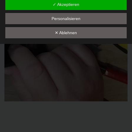
✓ Akzeptieren
Namens, der Anschrift, E-Mail-Adresse oder Telefonnummer
einer betroffenen Person, erfolgt stets im Einklang mit der
Datenschutz-Grundverordnung und in Übereinstimmung mit den
Personalisieren
für uns geltenden landesspezifischen
Datenschutzbestimmungen. Mittels dieser Datenschutzerklärung
✕ Ablehnen
möchte unser Unternehmen die Öffentlichkeit über Art, Umfang
und Zweck der von uns erhobenen, genutzten und verarbeiteten
personenbezogenen Daten informieren. Ferner werden
betroffene Personen mittels dieser Datenschutzerklärung über
die ihnen zustehenden Rechte aufgeklärt.
Wir haben als für die Verarbeitung Verantwortlicher zahlreiche
technische und organisatorische Maßnahmen umgesetzt, um
einen möglichst lückenlosen Schutz der über diese Internetseite
verarbeiteten personenbezogenen Daten sicherzustellen.
Dennoch können Internetbasierte Datenübertragungen
grundsätzlich Sicherheitslücken aufweisen, sodass ein absoluter
Schutz nicht gewährleistet werden kann. Aus diesem Grund
steht es jeder betroffenen Person frei, personenbezogene
Daten auch auf alternativen Wegen, beispielsweise telefonisch,
an uns zu übermitteln.