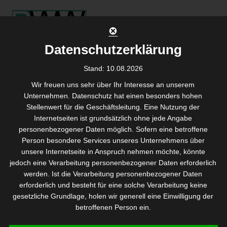
Skip
to
content
Datenschutzerklärung
Stand: 10.08.2026
Wir freuen uns sehr über Ihr Interesse an unserem
Unternehmen. Datenschutz hat einen besonders hohen
Stellenwert für die Geschäftsleitung. Eine Nutzung der
Internetseiten ist grundsätzlich ohne jede Angabe
Titel
personenbezogener Daten möglich. Sofern eine betroffene
Person besondere Services unseres Unternehmens über
unsere Internetseite in Anspruch nehmen möchte, könnte
Sub
jedoch eine Verarbeitung personenbezogener Daten erforderlich
werden. Ist die Verarbeitung personenbezogener Daten
erforderlich und besteht für eine solche Verarbeitung keine
Youtube
ist deaktiviert.
✓ Erlauben
Datenschutzbedingungen
gesetzliche Grundlage, holen wir generell eine Einwilligung der
betroffenen Person ein.
Die Verarbeitung personenbezogener Daten, beispielsweise des